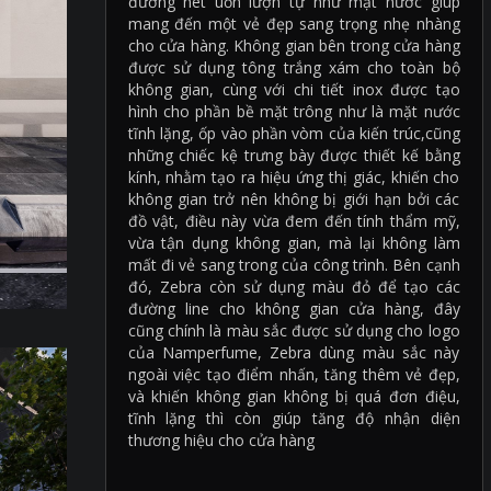
đường nét uốn lượn tự như mặt nước giúp
mang đến một vẻ đẹp sang trọng nhẹ nhàng
cho cửa hàng. Không gian bên trong cửa hàng
được sử dụng tông trắng xám cho toàn bộ
không gian, cùng với chi tiết inox được tạo
hình cho phần bề mặt trông như là mặt nước
tĩnh lặng, ốp vào phần vòm của kiến trúc,cũng
những chiếc kệ trưng bày được thiết kế bằng
kính, nhằm tạo ra hiệu ứng thị giác, khiến cho
không gian trở nên không bị giới hạn bởi các
đồ vật, điều này vừa đem đến tính thẩm mỹ,
vừa tận dụng không gian, mà lại không làm
mất đi vẻ sang trong của công trình. Bên cạnh
đó, Zebra còn sử dụng màu đỏ để tạo các
đường line cho không gian cửa hàng, đây
cũng chính là màu sắc được sử dụng cho logo
của Namperfume, Zebra dùng màu sắc này
ngoài việc tạo điểm nhấn, tăng thêm vẻ đẹp,
và khiến không gian không bị quá đơn điệu,
tĩnh lặng thì còn giúp tăng độ nhận diện
thương hiệu cho cửa hàng